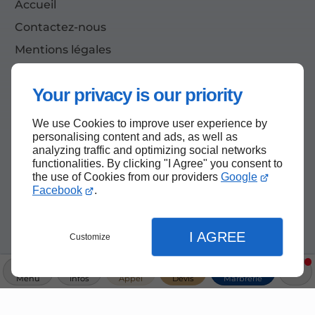
Accueil
Contactez-nous
Mentions légales
Plan du site
Your privacy is our priority
We use Cookies to improve user experience by
Haut de page
personalising content and ads, as well as
analyzing traffic and optimizing social networks
functionalities. By clicking "I Agree" you consent to
the use of Cookies from our providers
Google
Facebook
.
I AGREE
Customize
Menu
Infos
Appel
Devis
Marbrerie